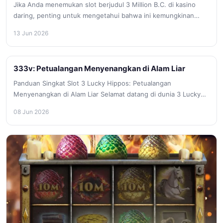
Jika Anda menemukan slot berjudul 3 Million B.C. di kasino
daring, penting untuk mengetahui bahwa ini kemungkinan
besar adalah versi...
13 Jun 2026
333v: Petualangan Menyenangkan di Alam Liar
Panduan Singkat Slot 3 Lucky Hippos: Petualangan
Menyenangkan di Alam Liar Selamat datang di dunia 3 Lucky
Hippos, sebuah permainan...
08 Jun 2026