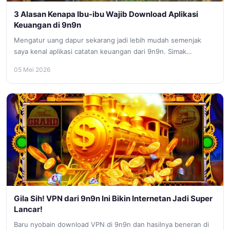
3 Alasan Kenapa Ibu-ibu Wajib Download Aplikasi
Keuangan di 9n9n
Mengatur uang dapur sekarang jadi lebih mudah semenjak
saya kenal aplikasi catatan keuangan dari 9n9n. Simak
ceritanya yuk!
05 Mei 2026
Gila Sih! VPN dari 9n9n Ini Bikin Internetan Jadi Super
Lancar!
Baru nyobain download VPN di 9n9n dan hasilnya beneran di